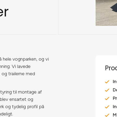
er
på hele vognparken, og vi
nning. Vi lavede
Pro
 og trailerne med
I
D
styring til montage af
P
 blev ensartet og
I
rk og tydelig profil på
deligt.
M