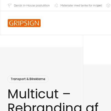
Dansk In-House produktion
Materialer med tanke for miljøet
Transport & Bilreklame
Multicut –
Rebranding af