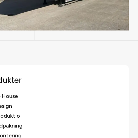
dukter
n-House
esign
roduktio
ndpakning
ontering